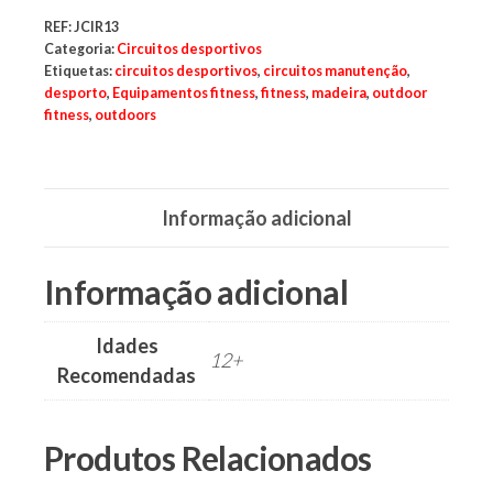
parques,
espaços
REF:
JCIR13
verdes,
Categoria:
Circuitos desportivos
espaços
Etiquetas:
circuitos desportivos
,
circuitos manutenção
,
públicos,
desporto
,
Equipamentos fitness
,
fitness
,
madeira
,
outdoor
cidades,
cidade,
fitness
,
outdoors
manutenções
preventivas,
urbanismo,
Informação adicional
Informação adicional
Idades
12+
Recomendadas
Produtos Relacionados