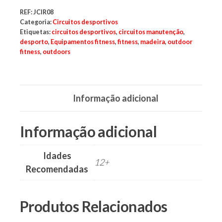
parques,
espaços
REF:
JCIR08
verdes,
Categoria:
Circuitos desportivos
espaços
Etiquetas:
circuitos desportivos
,
circuitos manutenção
,
públicos,
desporto
,
Equipamentos fitness
,
fitness
,
madeira
,
outdoor
cidades,
cidade,
fitness
,
outdoors
manutenções
preventivas,
urbanismo,
Informação adicional
Informação adicional
Idades
12+
Recomendadas
Produtos Relacionados