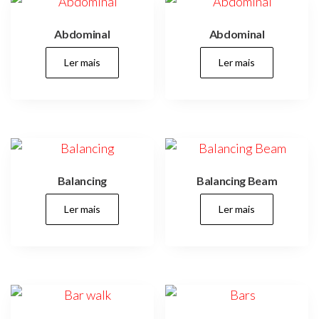
parques,
espaços
verdes,
Abdominal
Abdominal
espaços
públicos,
cidades,
Ler mais
Ler mais
cidade,
manutenções
preventivas,
urbanismo,
Balancing
Balancing Beam
Ler mais
Ler mais