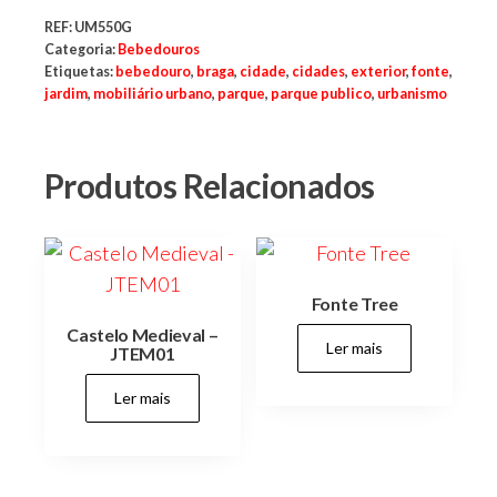
parques,
espaços
REF:
UM550G
verdes,
Categoria:
Bebedouros
espaços
Etiquetas:
bebedouro
,
braga
,
cidade
,
cidades
,
exterior
,
fonte
,
públicos,
jardim
,
mobiliário urbano
,
parque
,
parque publico
,
urbanismo
cidades,
cidade,
manutenções
preventivas,
urbanismo,
Produtos Relacionados
Fonte Tree
Castelo Medieval –
Ler mais
JTEM01
Ler mais