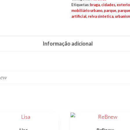
Etiquetas:
braga
,
cidades
,
exterio
mobiliário urbano
,
parque
,
parque
artificial
,
relva sintetica
,
urbanis
Informação adicional
new
Lisa
ReBnew