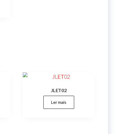
JLET02
Ler mais