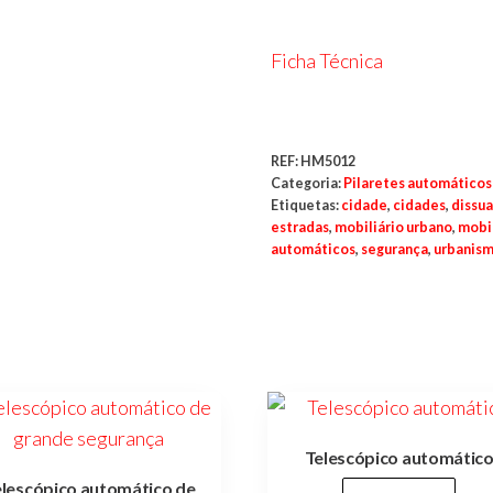
Ficha Técnica
REF:
HM5012
Categoria:
Pilaretes automáticos
Etiquetas:
cidade
,
cidades
,
dissua
estradas
,
mobiliário urbano
,
mobi
automáticos
,
segurança
,
urbanis
Telescópico automátic
lescópico automático de