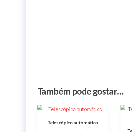
jardins
infantis,
parques,
espaços
verdes,
espaços
públicos,
cidades,
cidade,
manutenções
preventivas,
urbanismo,
Também pode gostar…
Telescópico automático
Te