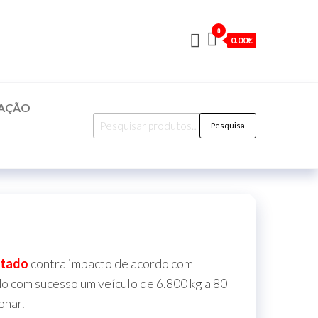
0
0.00€
CAÇÃO
Pesquisar
Pesquisa
por:
stado
contra impacto de acordo com
 com sucesso um veículo de 6.800 kg a 80
onar.