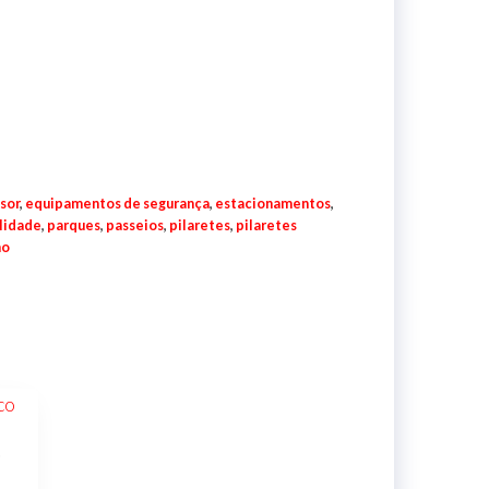
sor
,
equipamentos de segurança
,
estacionamentos
,
lidade
,
parques
,
passeios
,
pilaretes
,
pilaretes
mo
o