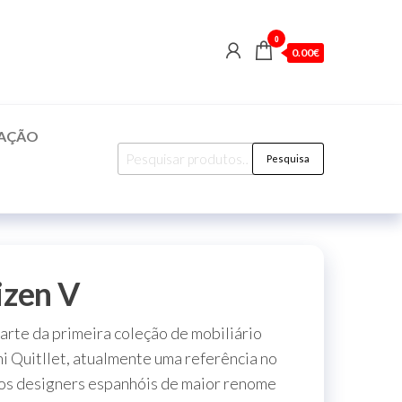
0
0.00€
CAÇÃO
Pesquisar
Pesquisa
por:
izen V
arte da primeira coleção de mobiliário
i Quitllet, atualmente uma referência no
dos designers espanhóis de maior renome