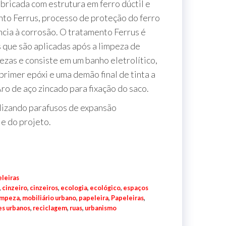
abricada com estrutura em ferro dúctil e
to Ferrus, processo de proteção do ferro
ncia à corrosão. O tratamento Ferrus é
que são aplicadas após a limpeza de
ezas e consiste em um banho eletrolítico,
rimer epóxi e uma demão final de tinta a
ro de aço zincado para fixação do saco.
lizando parafusos de expansão
e do projeto.
leiras
,
cinzeiro
,
cinzeiros
,
ecologia
,
ecológico
,
espaços
impeza
,
mobiliário urbano
,
papeleira
,
Papeleiras
,
es urbanos
,
reciclagem
,
ruas
,
urbanismo