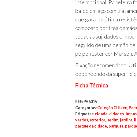
internacional. Papeleira f
balde em aço com tratamen
que garante ótima resistê
composto por três demãos 
todas as sujidades e impur
seguido de uma demão de p
pó poliéster cor Marson. A
Fixação recomendada: Uti
dependendo da superfície 
Ficha Técnica
REF:
PA601V
Categorias:
Coleção Citizen
,
Pape
Etiquetas:
cidade
,
cidades limpas
verdes
,
exterior
,
jardim
,
jardins
,
l
parque da cidade
,
parques
,
parqu