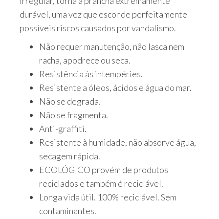
irregular, torna a prancha extremamente
durável, uma vez que esconde perfeitamente
possíveis riscos causados ​​por vandalismo.
Não requer manutenção, não lasca nem
racha, apodrece ou seca.
Resistência às intempéries.
Resistente a óleos, ácidos e água do mar.
Não se degrada.
Não se fragmenta.
Anti-graffiti.
Resistente à humidade, não absorve água,
secagem rápida.
ECOLÓGICO provém de produtos
reciclados e também é reciclável.
Longa vida útil. 100% reciclável. Sem
contaminantes.