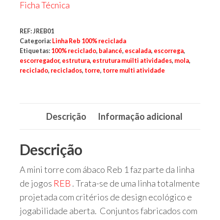
parques,
Ficha Técnica
espaços
verdes,
espaços
REF:
JREB01
públicos,
Categoria:
Linha Reb 100% reciclada
cidades,
cidade,
Etiquetas:
100% reciclado
,
balancé
,
escalada
,
escorrega
,
manutenções
escorregador
,
estrutura
,
estrutura muilti atividades
,
mola
,
preventivas,
reciclado
,
reciclados
,
torre
,
torre multi atividade
urbanismo,
Descrição
Informação adicional
Descrição
A mini torre com ábaco Reb 1 faz parte da linha
de jogos
REB
. Trata-se de uma linha totalmente
projetada com critérios de design ecológico e
jogabilidade aberta.
Conjuntos fabricados com