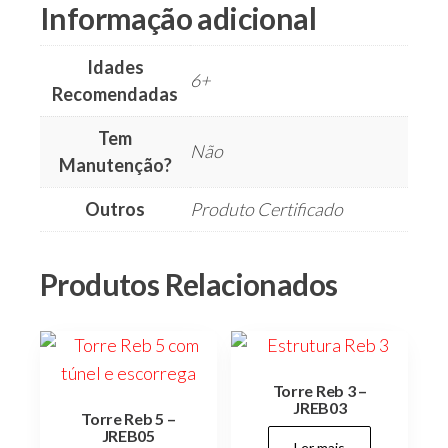
Informação adicional
Idades
6+
Recomendadas
Tem
Não
Manutenção?
Outros
Produto Certificado
Produtos Relacionados
Torre Reb 3 –
JREB03
Torre Reb 5 –
JREB05
Ler mais