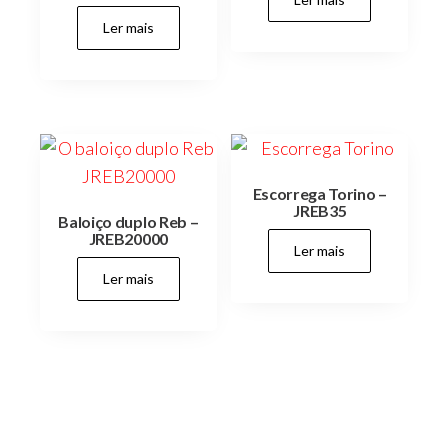
Ler mais
Escorrega Torino –
JREB35
Baloiço duplo Reb –
JREB20000
Ler mais
Ler mais