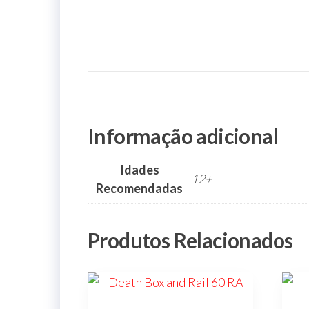
jardins
infantis,
parques,
espaços
verdes,
espaços
públicos,
cidades,
cidade,
manutenções
preventivas,
urbanismo,
Informação adicional
Idades
12+
Recomendadas
Produtos Relacionados