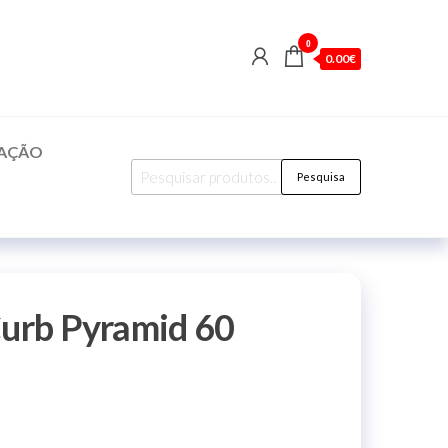
0
0.00€
CAÇÃO
Pesquisar
Pesquisa
por:
Curb Pyramid 60