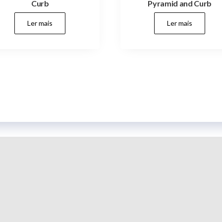
Curb
Pyramid and Curb
Ler mais
Ler mais