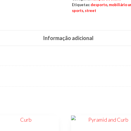
Etiquetas:
desporto
,
mobiliário u
sports
,
street
Informação adicional