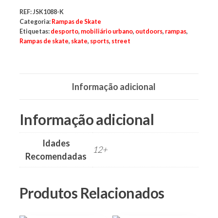
parques,
espaços
REF:
JSK1088-K
verdes,
Categoria:
Rampas de Skate
espaços
Etiquetas:
desporto
,
mobiliário urbano
,
outdoors
,
rampas
,
públicos,
Rampas de skate
,
skate
,
sports
,
street
cidades,
cidade,
manutenções
preventivas,
urbanismo,
Informação adicional
Informação adicional
Idades
12+
Recomendadas
Produtos Relacionados