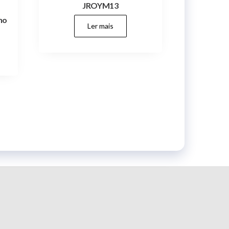
JROYM13
ho
Ler mais