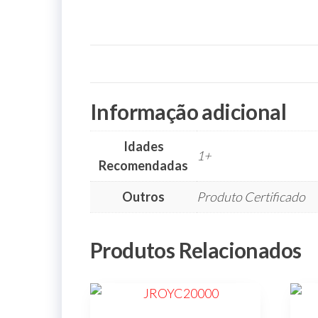
jardins
infantis,
parques,
espaços
verdes,
espaços
públicos,
cidades,
cidade,
manutenções
Informação adicional
preventivas,
urbanismo,
Idades
1+
Recomendadas
Outros
Produto Certificado
Produtos Relacionados