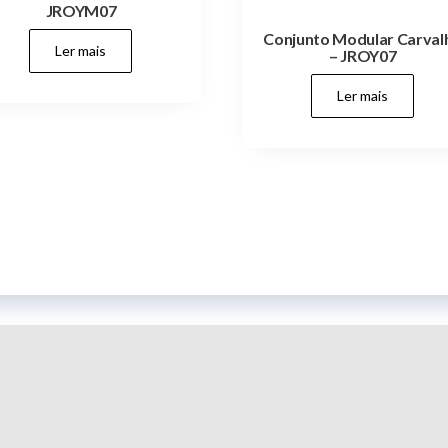
JROYM07
Conjunto Modular Carval
Ler mais
– JROY07
Ler mais