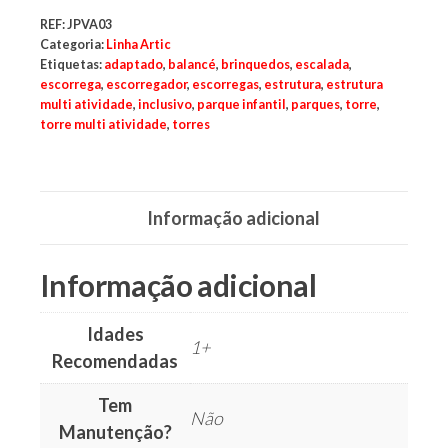
parques,
espaços
REF:
JPVA03
verdes,
Categoria:
Linha Artic
espaços
Etiquetas:
adaptado
,
balancé
,
brinquedos
,
escalada
,
públicos,
escorrega
,
escorregador
,
escorregas
,
estrutura
,
estrutura
cidades,
cidade,
multi atividade
,
inclusivo
,
parque infantil
,
parques
,
torre
,
manutenções
torre multi atividade
,
torres
preventivas,
urbanismo,
Informação adicional
Informação adicional
Idades
1+
Recomendadas
Tem
Não
Manutenção?