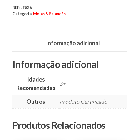
parques,
espaços
REF:
JFS26
verdes,
Categoria:
Molas & Balancés
espaços
públicos,
cidades,
cidade,
manutenções
preventivas,
Informação adicional
urbanismo,
Informação adicional
Idades
3+
Recomendadas
Outros
Produto Certificado
Produtos Relacionados