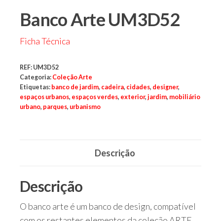
parques,
espaços
Banco Arte UM3D52
verdes,
espaços
públicos,
Ficha Técnica
cidades,
cidade,
manutenções
preventivas,
REF:
UM3D52
urbanismo,
Categoria:
Coleção Arte
Etiquetas:
banco de jardim
,
cadeira
,
cidades
,
designer
,
espaços urbanos
,
espaços verdes
,
exterior
,
jardim
,
mobiliário
urbano
,
parques
,
urbanismo
Descrição
Descrição
O banco arte é um banco de design, compatível
com os restantes elementos da coleção ARTE