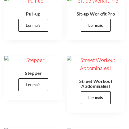
parques,
espaços
verdes,
Pull-up
Sit-up Workfit Pro
espaços
públicos,
cidades,
Ler mais
Ler mais
cidade,
manutenções
preventivas,
urbanismo,
Stepper
Street Workout
Ler mais
Abdominales I
Ler mais