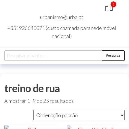
Saltar
0
Parques
para
infantis,
baloiços,
urbanismo@urba.pt
o
escorregas,
casinhas,
conteúdo
+351926640071 (custo chamada para rede móvel
mobiliário
urbano,
nacional)
bancos de
jardim,
papeleiras,
bebedouros,
Pesquisar
Pesquisa
pilaretes,
por:
pavimentos
de segurança,
insitu, á
placa, relva
sintética,
treino de rua
relva
desportiva,
relva
decorativa,
A mostrar 1–9 de 25 resultados
urbanismo,
espaços
urbanos,
creches,
jardins
infantis,