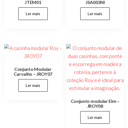
JTEM01
JSA003NI
Ler mais
Ler mais
Conjunto Modular
Carvalho – JROY07
Ler mais
Conjunto modular Elm –
JROY08
Ler mais