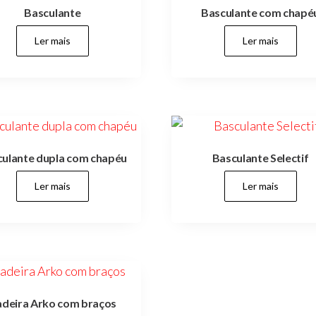
Basculante
Basculante com chapé
Ler mais
Ler mais
ulante dupla com chapéu
Basculante Selectif
Ler mais
Ler mais
deira Arko com braços