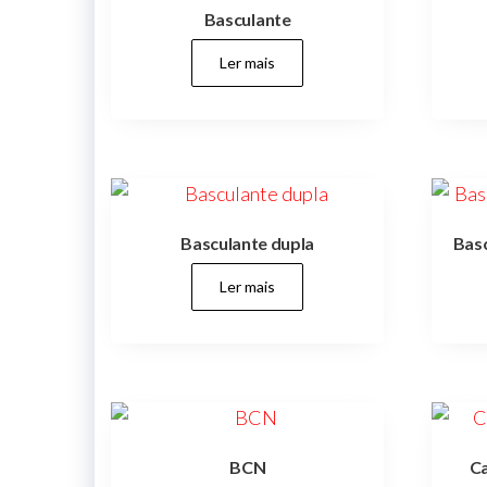
creches,
Basculante
jardins
infantis,
parques,
Ler mais
espaços
verdes,
espaços
públicos,
cidades,
cidade,
manutenções
preventivas,
urbanismo,
Basculante dupla
Basc
Ler mais
BCN
Ca