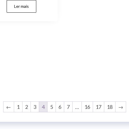
Ler mais
←
1
2
3
4
5
6
7
…
16
17
18
→