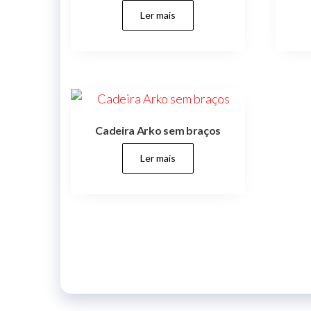
Ler mais
Cadeira Arko sem braços
Ler mais