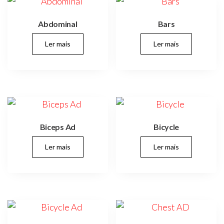
infantis,
parques,
espaços
Abdominal
Bars
verdes,
espaços
públicos,
Ler mais
Ler mais
cidades,
cidade,
manutenções
preventivas,
urbanismo,
Biceps Ad
Bicycle
Ler mais
Ler mais