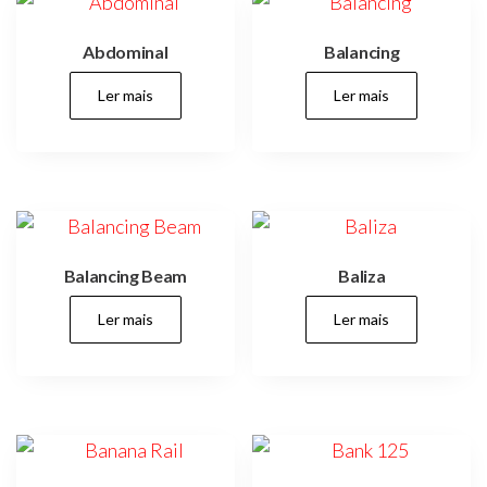
infantis,
parques,
espaços
Abdominal
Balancing
verdes,
espaços
públicos,
Ler mais
Ler mais
cidades,
cidade,
manutenções
preventivas,
urbanismo,
Balancing Beam
Baliza
Ler mais
Ler mais