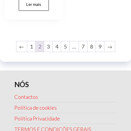
Ler mais
←
1
2
3
4
5
…
7
8
9
→
NÓS
Contactos
Política de cookies
Política Privacidade
TERMOS E CONDIÇÕES GERAIS