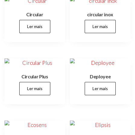
infantis,
parques,
espaços
Circular
circular inox
verdes,
espaços
públicos,
Ler mais
Ler mais
cidades,
cidade,
manutenções
preventivas,
urbanismo,
Circular Plus
Deployee
Ler mais
Ler mais