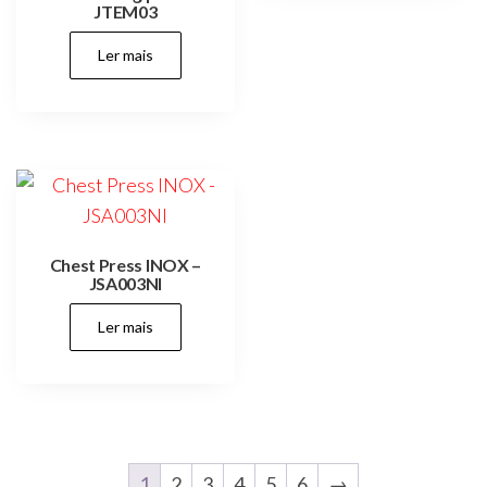
JTEM03
Ler mais
Chest Press INOX –
JSA003NI
Ler mais
1
2
3
4
5
6
→