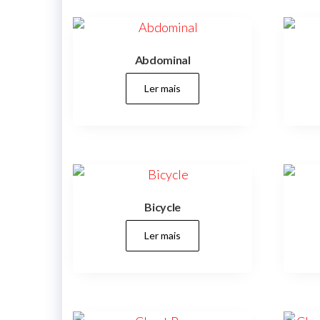
creches,
jardins
infantis,
parques,
espaços
verdes,
Abdominal
espaços
públicos,
Ler mais
cidades,
cidade,
manutenções
preventivas,
urbanismo,
Bicycle
Ler mais