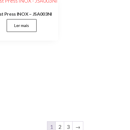
st Press INOX – JSA003NI
Ler mais
1
2
3
→