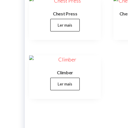
Chest Press
Che
Ler mais
Climber
Ler mais