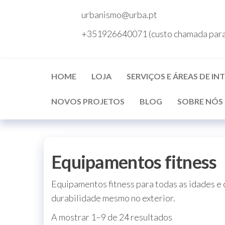
Saltar
urbanismo@urba.pt
para
+351926640071 (custo chamada para 
Parques
o
infantis,
conteúdo
baloiços,
escorregas,
casinhas,
mobiliário
HOME
LOJA
SERVIÇOS E ÁREAS DE I
urbano,
bancos de
jardim,
NOVOS PROJETOS
BLOG
SOBRE NÓS
papeleiras,
bebedouros,
pilaretes,
pavimentos
de segurança,
insitu, á
placa, relva
Equipamentos fitness
sintética,
relva
desportiva,
Equipamentos fitness para todas as idades e c
relva
decorativa,
durabilidade mesmo no exterior.
urbanismo,
espaços
A mostrar 1–9 de 24 resultados
urbanos,