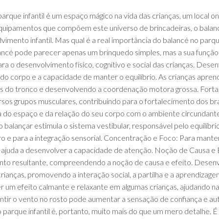
arque infantil é um espaço mágico na vida das crianças, um local on
 equipamentos que compõem este universo de brincadeiras, o balan
vimento infantil. Mas qual é a real importância do balancé no parq
alancé pode parecer apenas um brinquedo simples, mas a sua funçã
a o desenvolvimento físico, cognitivo e social das crianças. Dese
o corpo e a capacidade de manter o equilíbrio. As crianças apren
s do tronco e desenvolvendo a coordenação motora grossa. Fortal
versos grupos musculares, contribuindo para o fortalecimento dos 
ia do espaço e da relação do seu corpo com o ambiente circundant
balançar estimula o sistema vestibular, responsável pelo equilíbrio
 e para a integração sensorial. Concentração e Foco: Para manter 
ajuda a desenvolver a capacidade de atenção. Noção de Causa e Ef
nto resultante, compreendendo a noção de causa e efeito. Desenvo
crianças, promovendo a interação social, a partilha e a aprendizag
r um efeito calmante e relaxante em algumas crianças, ajudando na
entir o vento no rosto pode aumentar a sensação de confiança e au
 parque infantil é, portanto, muito mais do que um mero detalhe. 