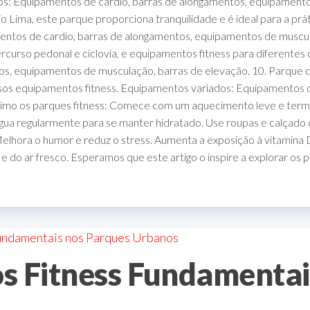
s: Equipamentos de cardio, barras de alongamentos, equipamentos
o Lima, este parque proporciona tranquilidade e é ideal para a prá
mentos de cardio, barras de alongamentos, equipamentos de musc
urso pedonal e ciclovia, e equipamentos fitness para diferentes 
s, equipamentos de musculação, barras de elevação. 10. Parque d
ersos equipamentos fitness. Equipamentos variados: Equipamentos 
ximo os parques fitness: Comece com um aquecimento leve e termi
gua regularmente para se manter hidratado. Use roupas e calçado c
: Melhora o humor e reduz o stress. Aumenta a exposição à vitami
 e do ar fresco. Esperamos que este artigo o inspire a explorar os 
s Fitness Fundamentai