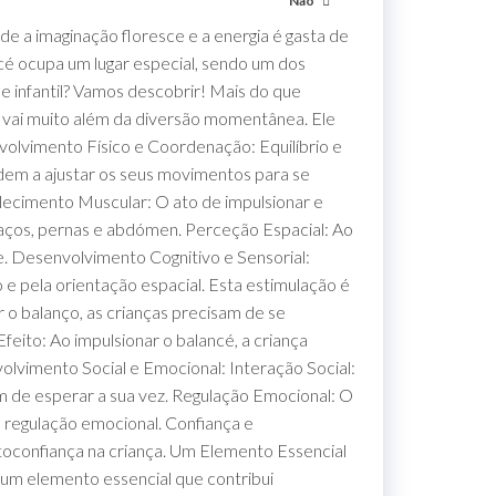
Não
de a imaginação floresce e a energia é gasta de
cé ocupa um lugar especial, sendo um dos
ue infantil? Vamos descobrir! Mais do que
o vai muito além da diversão momentânea. Ele
nvolvimento Físico e Coordenação: Equilíbrio e
dem a ajustar os seus movimentos para se
ecimento Muscular: O ato de impulsionar e
braços, pernas e abdómen. Perceção Espacial: Ao
e. Desenvolvimento Cognitivo e Sensorial:
 e pela orientação espacial. Esta estimulação é
o balanço, as crianças precisam de se
eito: Ao impulsionar o balancé, a criança
lvimento Social e Emocional: Interação Social:
em de esperar a sua vez. Regulação Emocional: O
 regulação emocional. Confiança e
toconfiança na criança. Um Elemento Essencial
É um elemento essencial que contribui