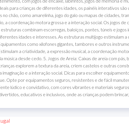
enimento, com jogos de encaixe, labirintos, jogos de memória e muit
deais para crianças de diferentes idades, os painéis interativos sã
os no chão, como amarelinha, jogo do galo ou mapas de cidades, tra
brio, a coordenação motora grossa e a interação social. Os jogos d
stas estruturas combinam escorregas, baloiços, pontes, túneis e jo
ferentes idades e interesses. As estruturas multijogo estimulam a 
: Equipamentos como xilofones gigantes, tambores e outros instrume
timulam a criatividade, a expressão musical, a coordenação motora
a música desde cedo. 5. Jogos de Areia: Caixas de areia com pás, 
 crianças explorem a textura da areia, criem castelos e outras c
, a imaginação e a interação social. Dicas para escolher equipament
que. Opte por equipamentos seguros, resistentes e de fácil manute
iente lúdico e convidativo, com cores vibrantes e materiais seguro
ivertidos, educativos e inclusivos, onde as crianças podem brincar,