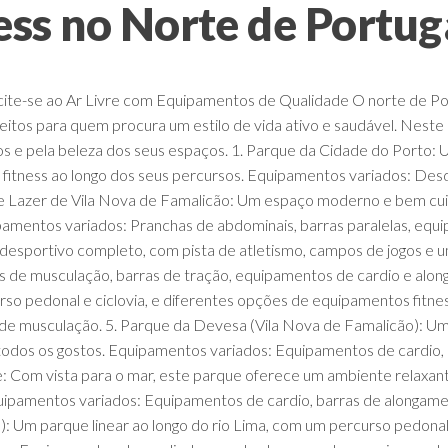
ess no Norte de Portug
cite-se ao Ar Livre com Equipamentos de Qualidade O norte de Po
eitos para quem procura um estilo de vida ativo e saudável. Nest
 e pela beleza dos seus espaços. 1. Parque da Cidade do Porto: 
fitness ao longo dos seus percursos. Equipamentos variados: De
de Lazer de Vila Nova de Famalicão: Um espaço moderno e bem cui
ipamentos variados: Pranchas de abdominais, barras paralelas, equ
esportivo completo, com pista de atletismo, campos de jogos e u
 de musculação, barras de tração, equipamentos de cardio e alon
so pedonal e ciclovia, e diferentes opções de equipamentos fitn
de musculação. 5. Parque da Devesa (Vila Nova de Famalicão): Um
a todos os gostos. Equipamentos variados: Equipamentos de cardio
Com vista para o mar, este parque oferece um ambiente relaxante 
uipamentos variados: Equipamentos de cardio, barras de alongam
): Um parque linear ao longo do rio Lima, com um percurso pedonal 