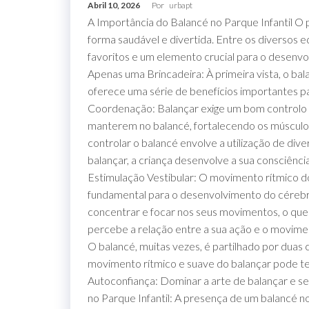
creches,
Abril 10, 2026
Por
urbapt
jardins
A Importância do Balancé no Parque Infantil O p
infantis,
parques,
forma saudável e divertida. Entre os diversos
espaços
favoritos e um elemento crucial para o desenvol
verdes,
espaços
Apenas uma Brincadeira: À primeira vista, o b
públicos,
cidades,
oferece uma série de benefícios importantes par
cidade,
Coordenação: Balançar exige um bom controlo d
manutenções
preventivas,
manterem no balancé, fortalecendo os músculo
urbanismo,
controlar o balancé envolve a utilização de di
balançar, a criança desenvolve a sua consciênc
Estimulação Vestibular: O movimento rítmico do 
fundamental para o desenvolvimento do cérebro
concentrar e focar nos seus movimentos, o que 
percebe a relação entre a sua ação e o movime
O balancé, muitas vezes, é partilhado por duas 
movimento rítmico e suave do balançar pode te
Autoconfiança: Dominar a arte de balançar e s
no Parque Infantil: A presença de um balancé no