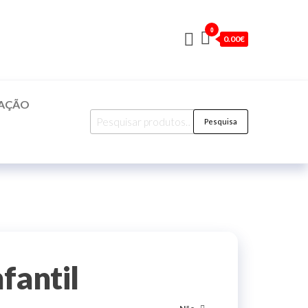
0
0.00€
CAÇÃO
Pesquisar
Pesquisa
por:
fantil