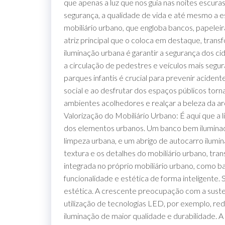
que apenas a luz que nos guia nas noites escur
segurança, a qualidade de vida e até mesmo a es
mobiliário urbano, que engloba bancos, papeleira
atriz principal que o coloca em destaque, trans
iluminação urbana é garantir a segurança dos ci
a circulação de pedestres e veículos mais segu
parques infantis é crucial para prevenir acide
social e ao desfrutar dos espaços públicos torn
ambientes acolhedores e realçar a beleza da arq
Valorização do Mobiliário Urbano: É aqui que a 
dos elementos urbanos. Um banco bem iluminad
limpeza urbana, e um abrigo de autocarro ilumi
textura e os detalhes do mobiliário urbano, tr
integrada no próprio mobiliário urbano, como 
funcionalidade e estética de forma inteligente. 
estética. A crescente preocupação com a suste
utilização de tecnologias LED, por exemplo, r
iluminação de maior qualidade e durabilidade. A