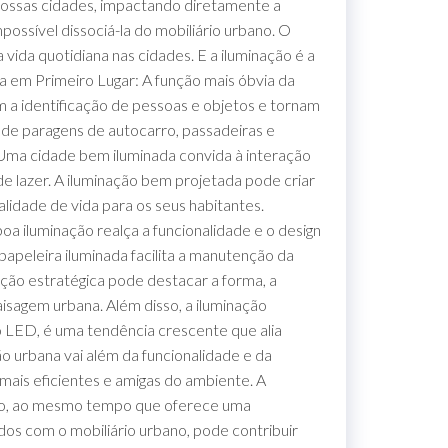
 nossas cidades, impactando diretamente a
ossível dissociá-la do mobiliário urbano. O
 vida quotidiana nas cidades. E a iluminação é a
ça em Primeiro Lugar: A função mais óbvia da
am a identificação de pessoas e objetos e tornam
 de paragens de autocarro, passadeiras e
: Uma cidade bem iluminada convida à interação
de lazer. A iluminação bem projetada pode criar
lidade de vida para os seus habitantes.
oa iluminação realça a funcionalidade e o design
peleira iluminada facilita a manutenção da
ação estratégica pode destacar a forma, a
isagem urbana. Além disso, a iluminação
o LED, é uma tendência crescente que alia
ão urbana vai além da funcionalidade e da
mais eficientes e amigas do ambiente. A
bono, ao mesmo tempo que oferece uma
dos com o mobiliário urbano, pode contribuir