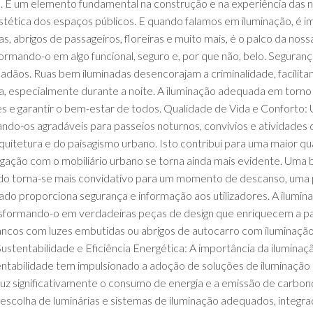
as. É um elemento fundamental na construção e na experiência das
tética dos espaços públicos. E quando falamos em iluminação, é imp
s, abrigos de passageiros, floreiras e muito mais, é o palco da nossa
formando-o em algo funcional, seguro e, por que não, belo. Seguran
dadãos. Ruas bem iluminadas desencorajam a criminalidade, facilit
ra, especialmente durante a noite. A iluminação adequada em torno
ntes e garantir o bem-estar de todos. Qualidade de Vida e Conforto
ando-os agradáveis para passeios noturnos, convívios e atividades 
uitetura e do paisagismo urbano. Isto contribui para uma maior qua
ligação com o mobiliário urbano se torna ainda mais evidente. Uma b
o torna-se mais convidativo para um momento de descanso, uma pa
nado proporciona segurança e informação aos utilizadores. A ilumin
ansformando-o em verdadeiras peças de design que enriquecem a pa
bancos com luzes embutidas ou abrigos de autocarro com iluminaçã
Sustentabilidade e Eficiência Energética: A importância da iluminaç
ntabilidade tem impulsionado a adoção de soluções de iluminação 
eduz significativamente o consumo de energia e a emissão de car
 escolha de luminárias e sistemas de iluminação adequados, integra