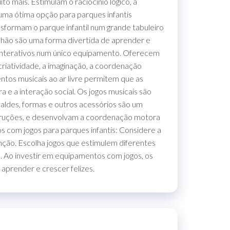
o mais. Estimulam o raciocínio lógico, a
o uma ótima opção para parques infantis
nsformam o parque infantil num grande tabuleiro
e chão são uma forma divertida de aprender e
gos interativos num único equipamento. Oferecem
criatividade, a imaginação, a coordenação
ntos musicais ao ar livre permitem que as
 e a interação social. Os jogos musicais são
baldes, formas e outros acessórios são um
onstruções, e desenvolvam a coordenação motora
os com jogos para parques infantis: Considere a
nção. Escolha jogos que estimulem diferentes
s. Ao investir em equipamentos com jogos, os
 aprender e crescer felizes.